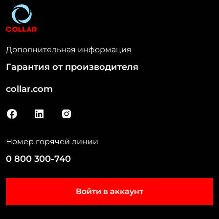
Дополнительная информация
Гарантия от производителя
collar.com
Н
а
ш
Номер горячей линии
и
к
0 800 300-740
о
н
т
Войти в аккаунт
а
к