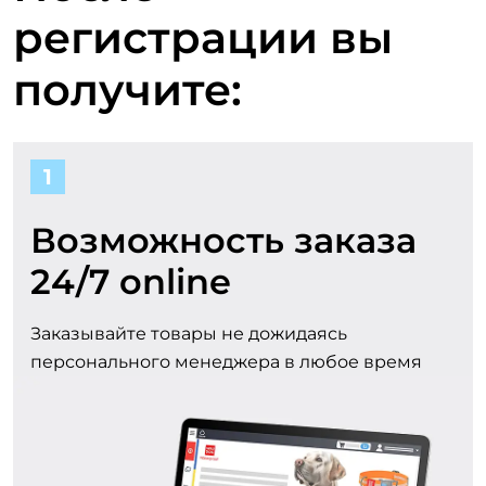
п
а
регистрации вы
ш
получите:
а
а
н
1
в
и
ы
Возможность заказа
и
24/7 online
г
C
о
Заказывайте товары не дожидаясь
персонального менеджера в любое время
o
д
а
l