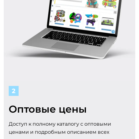
о
l
т
a
с
r
о
т
р
2
у
д
Оптовые цены
н
Доступ к полному каталогу с оптовыми
ценами и подробным описанием всех