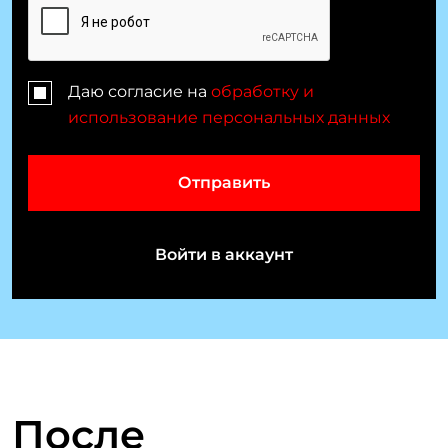
и
t
e
н
s
Даю согласие на
обработку и
+
использование персональных данных
1
е
т
Отправить
е
Войти в аккаунт
к
о
м
В
После